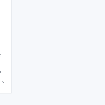
al
o.
rio