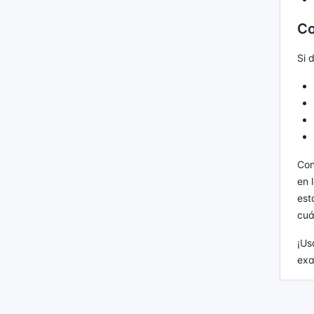
Co
Si 
Con
en 
est
cuá
¡Us
exa