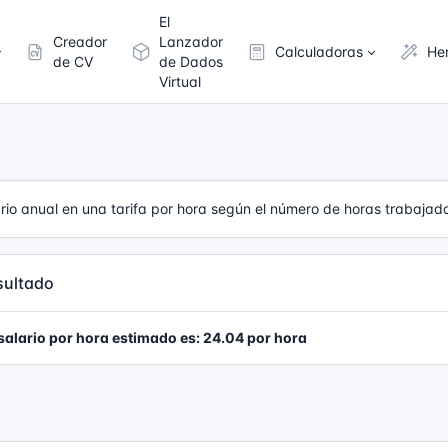
El
Creador
Lanzador
Calculadoras
He
de CV
de Dados
Virtual
lario anual en una tarifa por hora según el número de horas trabaja
sultado
salario por hora estimado es: 24.04 por hora