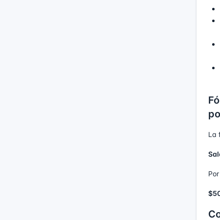
Fó
po
La 
Sal
Por
$50
Co