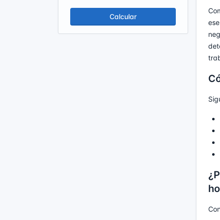
Com
Calcular
ese
neg
det
tra
Có
Sig
¿P
ho
Con