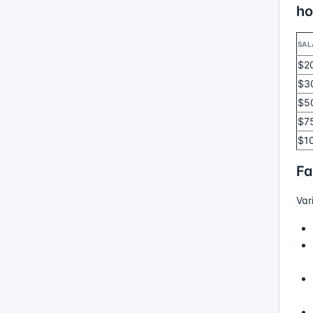
ho
SAL
$2
$3
$5
$7
$1
Fa
Var