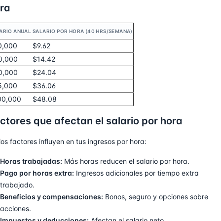
ra
ARIO ANUAL
SALARIO POR HORA (40 HRS/SEMANA)
0,000
$9.62
0,000
$14.42
0,000
$24.04
5,000
$36.06
00,000
$48.08
ctores que afectan el salario por hora
ios factores influyen en tus ingresos por hora:
Horas trabajadas:
Más horas reducen el salario por hora.
Pago por horas extra:
Ingresos adicionales por tiempo extra
trabajado.
Beneficios y compensaciones:
Bonos, seguro y opciones sobre
acciones.
Impuestos y deducciones:
Afectan el salario neto.