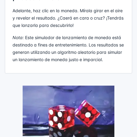
Adelante, haz clic en la moneda. Mírala girar en el aire
y revelar el resultado. ¿Caerá en cara o cruz? ¡Tendrás
que lanzarla para descubrirlo!
Nota:
Este simulador de lanzamiento de moneda está
destinado a fines de entretenimiento. Los resultados se
generan utilizando un algoritmo aleatorio para simular
un lanzamiento de moneda justo e imparcial.