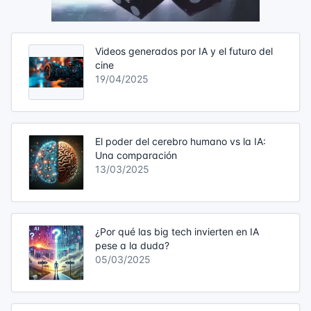
Videos generados por IA y el futuro del
cine
19/04/2025
El poder del cerebro humano vs la IA:
Una comparación
13/03/2025
¿Por qué las big tech invierten en IA
pese a la duda?
05/03/2025