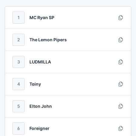
1
MC Ryan SP
2
The Lemon Pipers
3
LUDMILLA
4
Tainy
5
Elton John
6
Foreigner