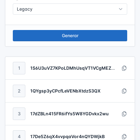
Generar
1
1S6U3uVZ7KPoLDMhUsqVT1VCgMEZTJhgSj
2
1QYgsp3yCPcfLeVENbXtdzS3QX
3
17dZBLn415FR6ifYs5W8YGDvkx2wu
4
17De5Z6qX4vvpqaVor4nQYDWjkB