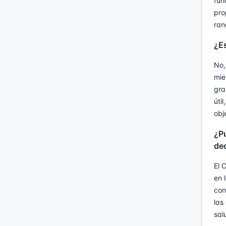
fun
pro
ran
¿Es
No,
mie
gra
úti
obj
¿Pu
de
El 
en 
con
las
sal