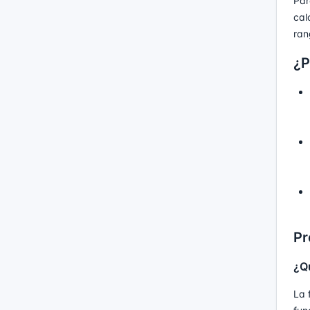
Par
cal
ran
¿P
Pr
¿Q
La 