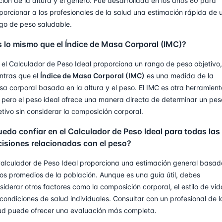
ción de la altura y el género. Fue desarrollada en los años 60 para
porcionar a los profesionales de la salud una estimación rápida de 
go de peso saludable.
 lo mismo que el Índice de Masa Corporal (IMC)?
 el Calculador de Peso Ideal proporciona un rango de peso objetivo,
ntras que el
Índice de Masa Corporal (IMC)
es una medida de la
sa corporal basada en la altura y el peso. El IMC es otra herramien
l, pero el peso ideal ofrece una manera directa de determinar un pes
etivo sin considerar la composición corporal.
edo confiar en el Calculador de Peso Ideal para todas las
cisiones relacionadas con el peso?
Calculador de Peso Ideal proporciona una estimación general basa
los promedios de la población. Aunque es una guía útil, debes
siderar otros factores como la composición corporal, el estilo de vid
 condiciones de salud individuales. Consultar con un profesional de l
ud puede ofrecer una evaluación más completa.