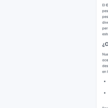
El
C
pes
pes
div
per
est
¿C
Nue
ace
des
en 