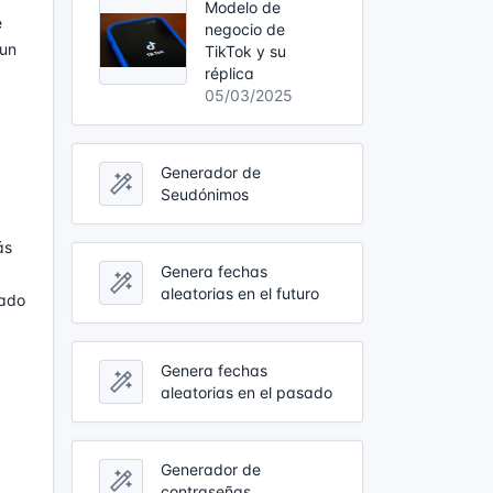
Modelo de
e
negocio de
 un
TikTok y su
réplica
05/03/2025
Generador de
Seudónimos
ás
Genera fechas
aleatorias en el futuro
sado
Genera fechas
aleatorias en el pasado
Generador de
contraseñas