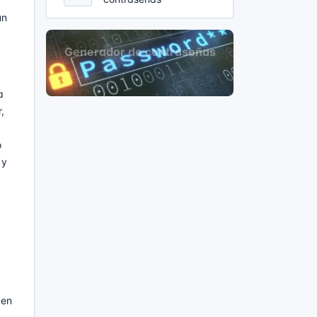
un
a
,
o
 y
 en