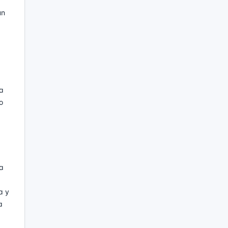
un
ta
o
da
a y
a