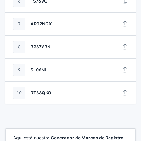
6
FS76VQI
7
XP02NQX
8
BP67YBN
9
SL06NLI
10
RT66QKO
Aquí está nuestro
Generador de Marcas de Registro