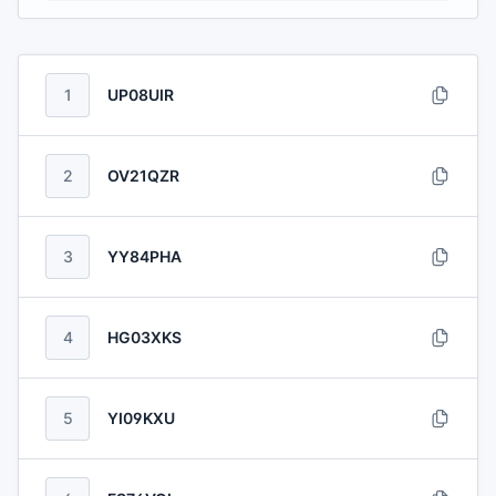
1
UP08UIR
2
OV21QZR
3
YY84PHA
4
HG03XKS
5
YI09KXU