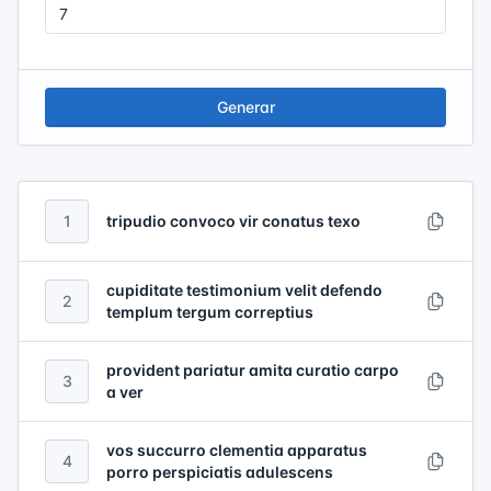
Generar
1
tripudio convoco vir conatus texo
cupiditate testimonium velit defendo
2
templum tergum correptius
provident pariatur amita curatio carpo
3
a ver
vos succurro clementia apparatus
4
porro perspiciatis adulescens