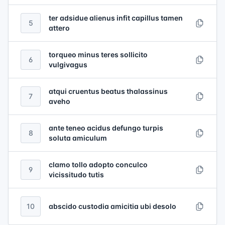
ter adsidue alienus infit capillus tamen
5
attero
torqueo minus teres sollicito
6
vulgivagus
atqui cruentus beatus thalassinus
7
aveho
ante teneo acidus defungo turpis
8
soluta amiculum
clamo tollo adopto conculco
9
vicissitudo tutis
10
abscido custodia amicitia ubi desolo