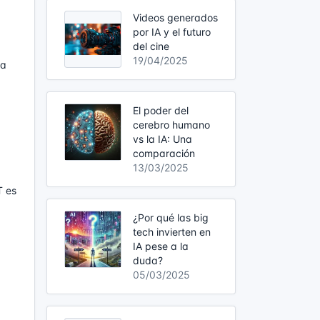
Videos generados
por IA y el futuro
del cine
19/04/2025
 a
El poder del
cerebro humano
vs la IA: Una
comparación
13/03/2025
T es
¿Por qué las big
tech invierten en
IA pese a la
duda?
05/03/2025