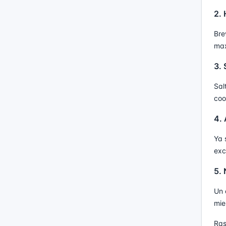
2. 
Bre
max
3. 
Sal
coo
4. 
Ya 
exc
5.
Un 
mie
Ras