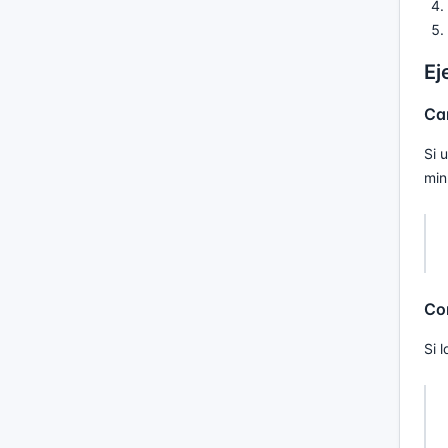
Ej
Ca
Si 
min
Cor
Si 