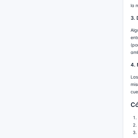
la 
3. 
Alg
ent
(po
amb
4. 
Las
mis
cue
Có