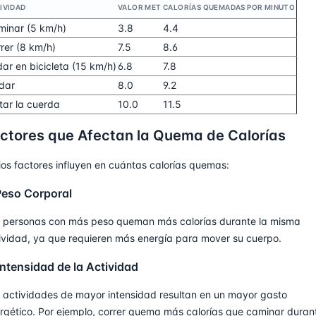
IVIDAD
VALOR MET
CALORÍAS QUEMADAS POR MINUTO
inar (5 km/h)
3.8
4.4
rer (8 km/h)
7.5
8.6
ar en bicicleta (15 km/h)
6.8
7.8
dar
8.0
9.2
tar la cuerda
10.0
11.5
ctores que Afectan la Quema de Calorías
ios factores influyen en cuántas calorías quemas:
Peso Corporal
 personas con más peso queman más calorías durante la misma
ividad, ya que requieren más energía para mover su cuerpo.
Intensidad de la Actividad
 actividades de mayor intensidad resultan en un mayor gasto
rgético. Por ejemplo, correr quema más calorías que caminar duran