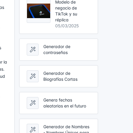
Modelo de
ías
negocio de
TikTok y su
réplica
05/03/2025
s
Generador de
s
contraseñas
r la
as.
Generador de
lud
Biografías Cortas
s
Genera fechas
aleatorias en el futuro
Generador de Nombres
- Nombres Únicos para