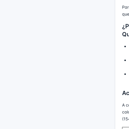
Par
que
¿P
Q
Ac
A c
cal
(15