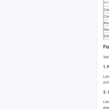
ACT
Cam
Cor
And
Na
Sal
Fa
Var
1. 
Las
act
2. 
Las
ene