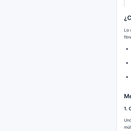
¿C
La 
fitn
Me
1. 
Uno
múl