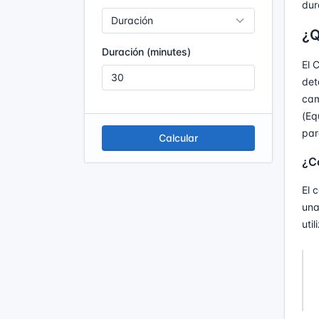
dur
¿Q
Duración (minutes)
El 
det
cam
(Eq
par
Calcular
¿C
El 
una
uti