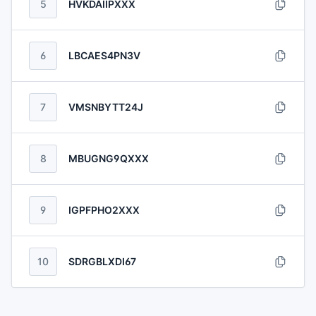
5
HVKDAIIPXXX
6
LBCAES4PN3V
7
VMSNBYTT24J
8
MBUGNG9QXXX
9
IGPFPHO2XXX
10
SDRGBLXDI67