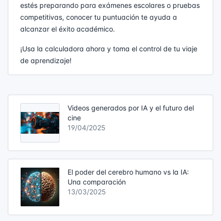
estés preparando para exámenes escolares o pruebas
competitivas, conocer tu puntuación te ayuda a
alcanzar el éxito académico.
¡Usa la calculadora ahora y toma el control de tu viaje
de aprendizaje!
Videos generados por IA y el futuro del
cine
19/04/2025
El poder del cerebro humano vs la IA:
Una comparación
13/03/2025