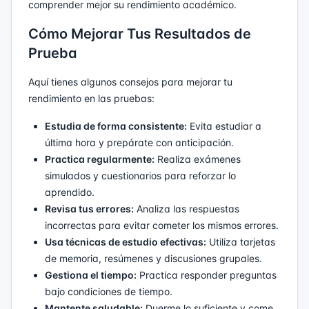
comprender mejor su rendimiento académico.
Cómo Mejorar Tus Resultados de
Prueba
Aquí tienes algunos consejos para mejorar tu
rendimiento en las pruebas:
Estudia de forma consistente:
Evita estudiar a
última hora y prepárate con anticipación.
Practica regularmente:
Realiza exámenes
simulados y cuestionarios para reforzar lo
aprendido.
Revisa tus errores:
Analiza las respuestas
incorrectas para evitar cometer los mismos errores.
Usa técnicas de estudio efectivas:
Utiliza tarjetas
de memoria, resúmenes y discusiones grupales.
Gestiona el tiempo:
Practica responder preguntas
bajo condiciones de tiempo.
Mantente saludable:
Duerme lo suficiente y come