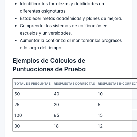
Identificar tus fortalezas y debilidades en
diferentes asignaturas.
Establecer metas académicas y planes de mejora.
Comprender los sistemas de calificación en
escuelas y universidades.
Aumentar la confianza al monitorear los progresos
a lo largo del tiempo.
Ejemplos de Cálculos de
Puntuaciones de Prueba
TOTAL DE PREGUNTAS
RESPUESTAS CORRECTAS
RESPUESTAS INCORREC
50
40
10
25
20
5
100
85
15
30
18
12