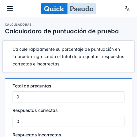
CALCULADORAS
Calculadora de puntuación de prueba
Calcule rápidamente su porcentaje de puntuación en
la prueba ingresando el total de preguntas, respuestas
correctas e incorrectas.
Total de preguntas
Respuestas correctas
Respuestas incorrectas