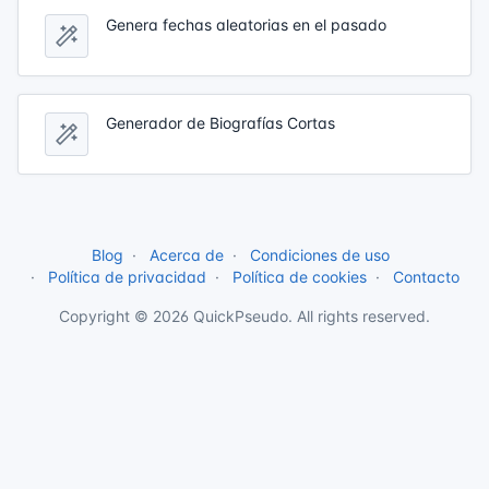
Genera fechas aleatorias en el pasado
Generador de Biografías Cortas
Blog
Acerca de
Condiciones de uso
Política de privacidad
Política de cookies
Contacto
Copyright © 2026 QuickPseudo. All rights reserved.