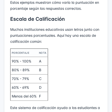
Estos ejemplos muestran cómo varía la puntuación en
porcentaje según las respuestas correctas.
Escala de Calificación
Muchas instituciones educativas usan letras junto con
puntuaciones porcentuales. Aquí hay una escala de
calificación común:
PORCENTAJE
NOTA
90% - 100%
A
80% - 89%
B
70% - 79%
C
60% - 69%
D
Menos del 60%
F
Este sistema de calificación ayuda a los estudiantes a