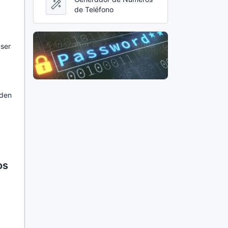
de Teléfono
 ser
eden
os