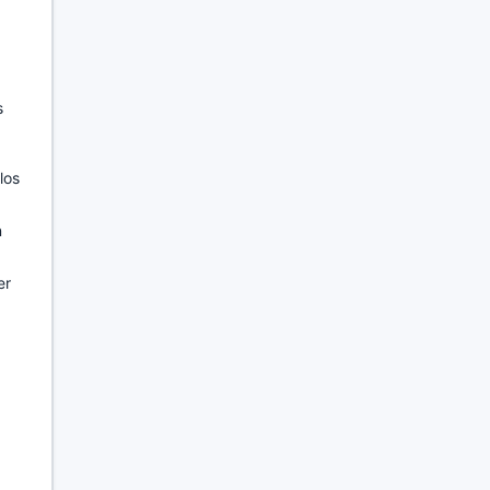
s
los
n
er