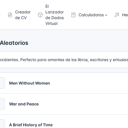
El
Creador
Lanzador
Calculadoras
He
de CV
de Dados
Virtual
Aleatorios
existentes. Perfecto para amantes de los libros, escritores y entusiast
Men Without Women
2
War and Peace
3
A Brief History of Time