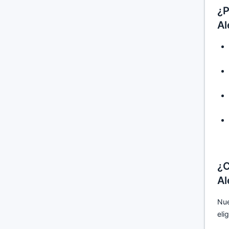
¿P
Al
¿C
Al
Nue
eli