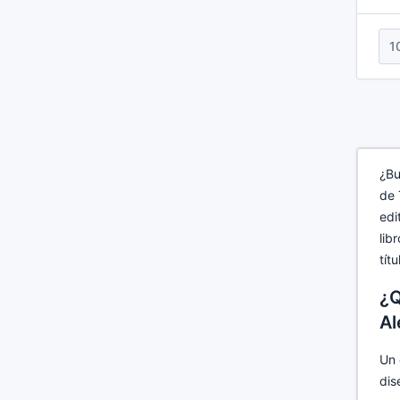
1
¿Bu
de 
edi
lib
tít
¿Q
Al
Un 
dis