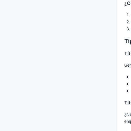
¿C
Ti
Tít
Gen
Tí
¿Ne
emp