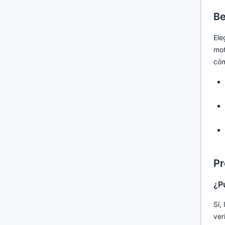
Be
Ele
mot
cóm
Pr
¿P
Sí,
ver