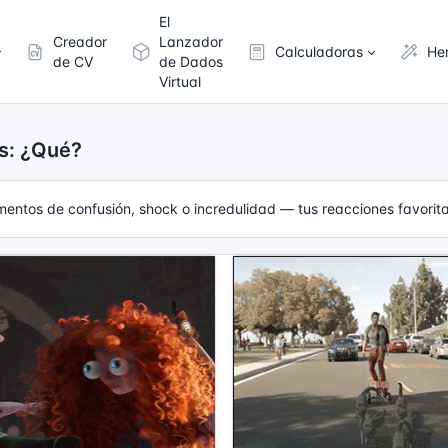
El
Creador
Lanzador
Calculadoras
He
de CV
de Dados
Virtual
s: ¿Qué?
tos de confusión, shock o incredulidad — tus reacciones favorita